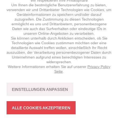
Wir respektieren Ihre Privatsphäre
Um Ihnen die bestmögliche Benutzererfahrung zu bieten,
verwenden wir und Drittanbieter Technologien wie Cookies, um
Geräteinformationen zu speichern und/oder darauf
zuzugreifen. Die Zustimmung zu diesen Technologien
ermöglicht es uns und Drittanbietern, personenbezogene
Daten wie auch das Surfverhalten oder eindeutige IDs in
unseren Online-Angeboten zu verarbeiten.
Sie können unterhalb durch Anklicken entscheiden, ob Sie
Technologien wie Cookies zustimmen möchten oder eine
detaillierte Auswahl treffen wollen, einschließlich Ihr Recht
auszuüben, der Verarbeitung personenbezogener Daten durch
Unternehmen aufgrund eines berechtigten Interesses zu
widersprechen.
Weitere Informationen erhalten Sie auf unserer
Privacy Policy
BRENTA
HT 5.1 –
NEU!
Seite
.
CROSS-COUNTRY
Fahrspass mit Bikes in stimmiger Struktur.
EINSTELLUNGEN ANPASSEN
MEHR ERFAHREN
ALLE COOKIES AKZEPTIEREN