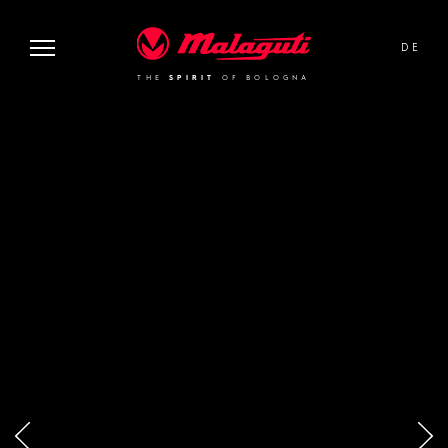
image or video:
Malaguti
DE
THE
SPIRIT
OF BOLOGNA