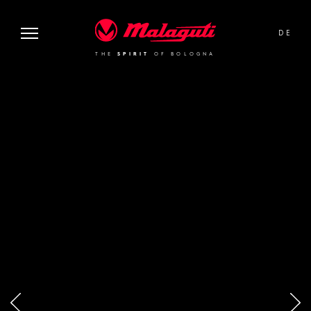
image or video:
Malaguti
DE
THE
SPIRIT
OF BOLOGNA