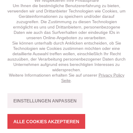
Wir respektieren Ihre Privatsphäre
Um Ihnen die bestmögliche Benutzererfahrung zu bieten,
verwenden wir und Drittanbieter Technologien wie Cookies, um
Geräteinformationen zu speichern und/oder darauf
zuzugreifen. Die Zustimmung zu diesen Technologien
ermöglicht es uns und Drittanbietern, personenbezogene
Daten wie auch das Surfverhalten oder eindeutige IDs in
unseren Online-Angeboten zu verarbeiten.
Sie können unterhalb durch Anklicken entscheiden, ob Sie
Technologien wie Cookies zustimmen möchten oder eine
detaillierte Auswahl treffen wollen, einschließlich Ihr Recht
auszuüben, der Verarbeitung personenbezogener Daten durch
Unternehmen aufgrund eines berechtigten Interesses zu
widersprechen.
Weitere Informationen erhalten Sie auf unserer
Privacy Policy
BRENTA
HT 5.1 –
NEU!
Seite
.
CROSS-COUNTRY
Fahrspass mit Bikes in stimmiger Struktur.
EINSTELLUNGEN ANPASSEN
MEHR ERFAHREN
ALLE COOKIES AKZEPTIEREN