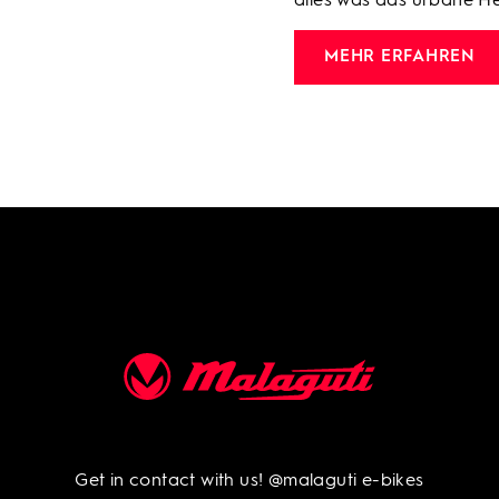
alles was das urbane He
MEHR ERFAHREN
Get in contact with us!
@malaguti e-bikes