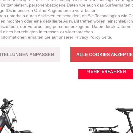
 Drittanbietern, personenbezogene Daten wie auch das Surfverhalten 
ige IDs in unseren Online-Angeboten zu verarbeiten.
nen unterhalb durch Anklicken entscheiden, ob Sie Technologien wie C
n möchten oder eine detaillierte Auswahl treffen wollen, einschließlich
uszuüben, der Verarbeitung personenbezogener Daten durch Untern
NEU!
BRENTA
HT
d eines berechtigten Interesses zu widersprechen.
 Informationen erhalten Sie auf unserer
Privacy Policy Seite
.
CROSS-COUNT
erstützung sowohl
Fahrspass mit Bikes in st
STELLUNGEN ANPASSEN
ALLE COOKIES AKZEPTI
MEHR ERFAHREN