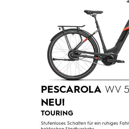
PESCAROLA
WV 5
NEU!
TOURING
Stufenloses Schalten für ein ruhiges Fahr