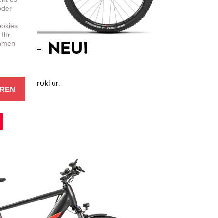
oder
ookies
 Ihr
ehmen
 5.1 –
NEU!
RY
immiger Struktur.
EREN