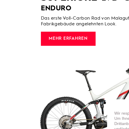
ENDURO
Das erste Voll-Carbon Rad von Malaguti
Fabrikgebäude angelehnten Look.
MEHR ERFAHREN
Wir res
Um Ihne
Drittan
und/ode