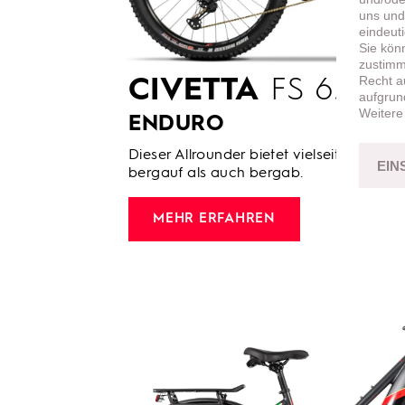
uns und
eindeut
Sie kön
zustimme
Recht a
CIVETTA
FS 6.2 –
aufgrun
Weitere
ENDURO
Dieser Allrounder bietet vielseitige Unt
EIN
bergauf als auch bergab.
MEHR ERFAHREN