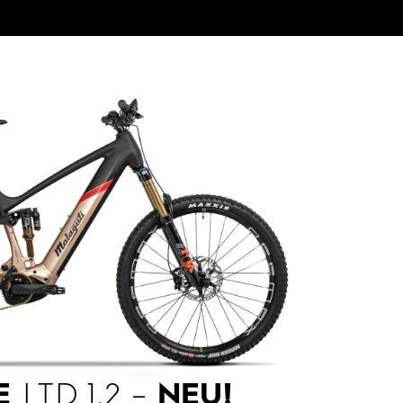
E
LTD 1.2 –
NEU!