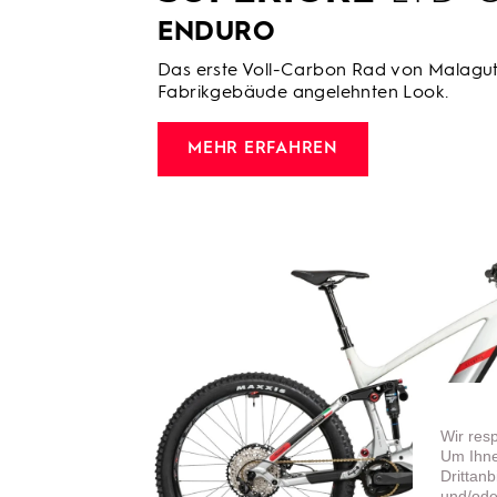
ENDURO
Das erste Voll-Carbon Rad von Malaguti
Fabrikgebäude angelehnten Look.
MEHR ERFAHREN
Wir res
Um Ihne
Drittan
und/ode