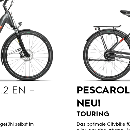
.2 EN –
PESCARO
NEU!
TOURING
gefühl selbst im
Das optimale Citybike fü