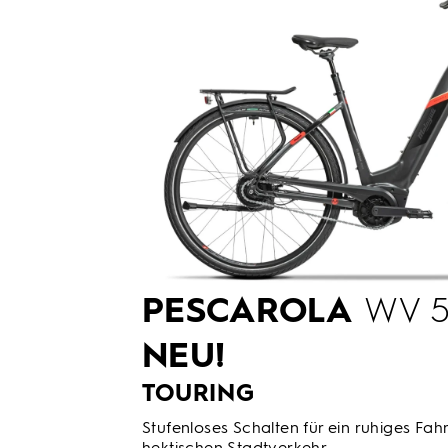
PESCAROLA
WV 5
NEU!
TOURING
Stufenloses Schalten für ein ruhiges Fahr