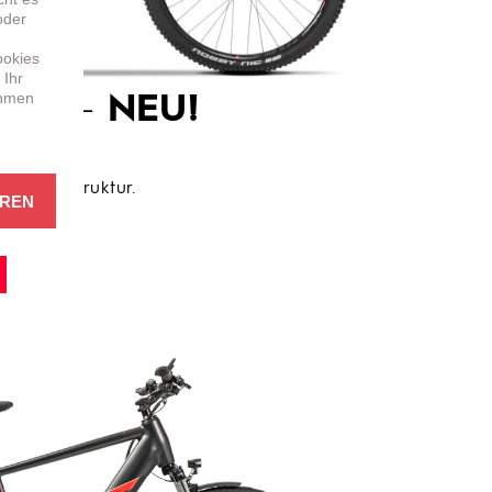
oder
ookies
 Ihr
ehmen
 5.1 –
NEU!
RY
immiger Struktur.
EREN