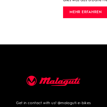
alles was das urbane He
MEHR ERFAHREN
Get in contact with us!
@malaguti e-bikes