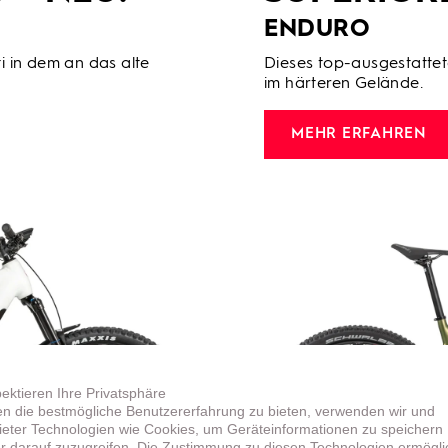
ENDURO
 in dem an das alte
Dieses top-ausgestatte
im härteren Gelände.
MEHR ERFAHREN
pektieren Ihre Privatsphäre
n die bestmögliche Benutzererfahrung zu bieten, verwenden wir und
bieter Technologien wie Cookies, um Geräteinformationen zu speichern
r darauf zuzugreifen. Die Zustimmung zu diesen Technologien ermögli