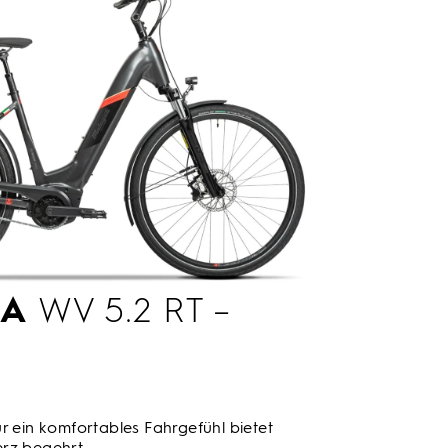
LA
WV 5.2 RT –
r ein komfortables Fahrgefühl bietet