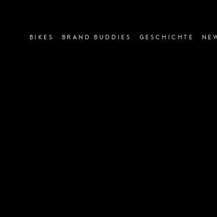
image or video:
BIKES
BRAND BUDDIES
GESCHICHTE
NE