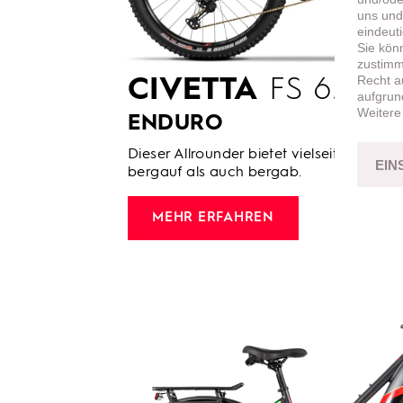
uns und
eindeut
Sie kön
zustimme
Recht a
CIVETTA
FS 6.2 –
aufgrun
Weitere
ENDURO
Dieser Allrounder bietet vielseitige Unt
EIN
bergauf als auch bergab.
MEHR ERFAHREN