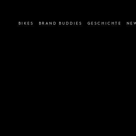
image or video:
BIKES
BRAND BUDDIES
GESCHICHTE
NE