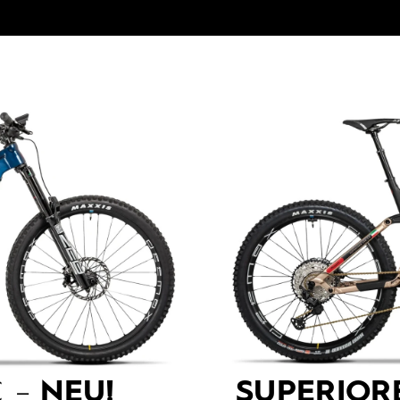
 –
NEU!
SUPERIOR