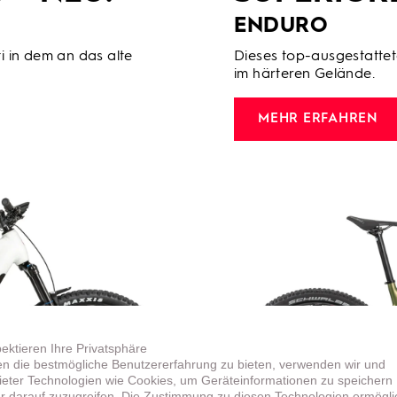
ENDURO
 in dem an das alte
Dieses top-ausgestatte
im härteren Gelände.
MEHR ERFAHREN
pektieren Ihre Privatsphäre
n die bestmögliche Benutzererfahrung zu bieten, verwenden wir und
bieter Technologien wie Cookies, um Geräteinformationen zu speichern
r darauf zuzugreifen. Die Zustimmung zu diesen Technologien ermögli