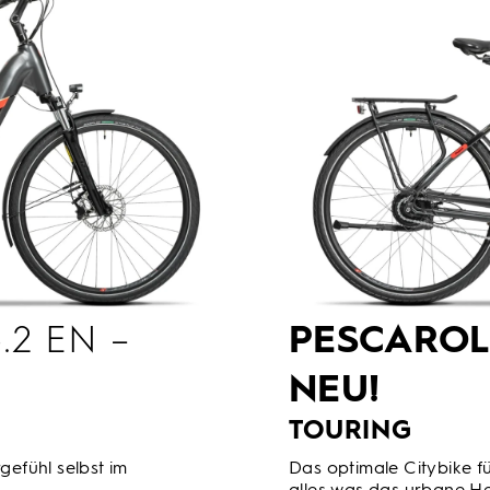
.2 EN –
PESCARO
NEU!
TOURING
gefühl selbst im
Das optimale Citybike fü