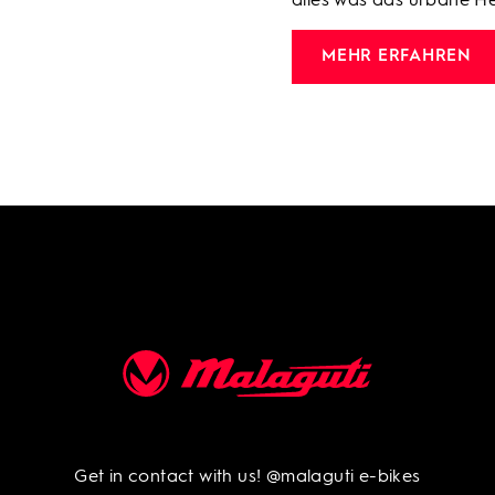
alles was das urbane He
MEHR ERFAHREN
Get in contact with us!
@malaguti e-bikes