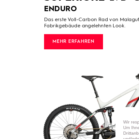
ENDURO
Das erste Voll-Carbon Rad von Malaguti
Fabrikgebäude angelehnten Look.
MEHR ERFAHREN
Wir res
Um Ihne
Drittan
und/ode