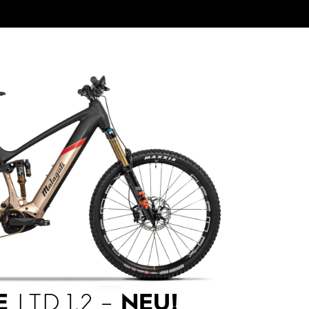
E
LTD 1.2 –
NEU!