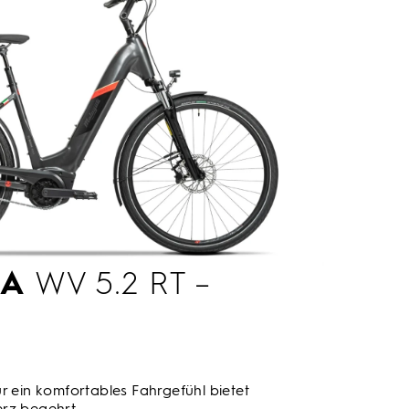
LA
WV 5.2 RT –
r ein komfortables Fahrgefühl bietet