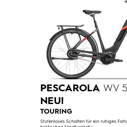
PESCAROLA
WV 5
NEU!
TOURING
Stufenloses Schalten für ein ruhiges Fahr