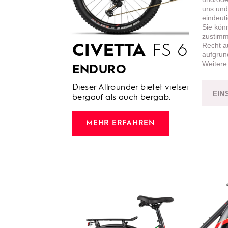
uns und
eindeut
Sie kön
zustimme
Recht a
CIVETTA
FS 6.2 –
aufgrun
Weitere
ENDURO
Dieser Allrounder bietet vielseitige Unt
EIN
bergauf als auch bergab.
MEHR ERFAHREN