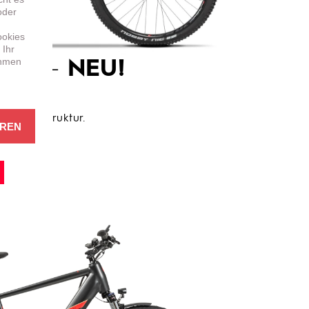
oder
ookies
 Ihr
ehmen
 5.1 –
NEU!
RY
immiger Struktur.
EREN