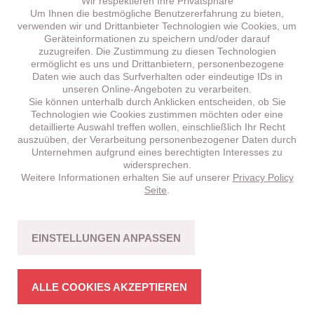
Wir respektieren Ihre Privatsphäre
Um Ihnen die bestmögliche Benutzererfahrung zu bieten,
verwenden wir und Drittanbieter Technologien wie Cookies, um
Geräteinformationen zu speichern und/oder darauf
zuzugreifen. Die Zustimmung zu diesen Technologien
ermöglicht es uns und Drittanbietern, personenbezogene
Daten wie auch das Surfverhalten oder eindeutige IDs in
unseren Online-Angeboten zu verarbeiten.
Sie können unterhalb durch Anklicken entscheiden, ob Sie
Technologien wie Cookies zustimmen möchten oder eine
detaillierte Auswahl treffen wollen, einschließlich Ihr Recht
auszuüben, der Verarbeitung personenbezogener Daten durch
Unternehmen aufgrund eines berechtigten Interesses zu
widersprechen.
Weitere Informationen erhalten Sie auf unserer
Privacy Policy
BRENTA
HT 5.1 –
NEU!
Seite
.
CROSS-COUNTRY
Fahrspass mit Bikes in stimmiger Struktur.
EINSTELLUNGEN ANPASSEN
MEHR ERFAHREN
ALLE COOKIES AKZEPTIEREN