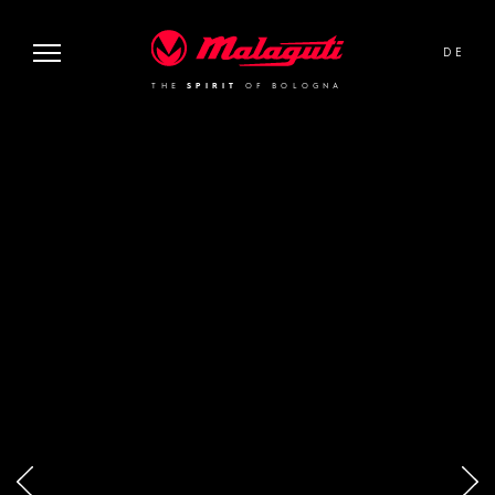
image or video:
Malaguti
DE
THE
SPIRIT
OF BOLOGNA