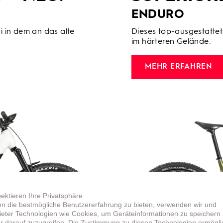
ENDURO
 in dem an das alte
Dieses top-ausgestatte
im härteren Gelände.
MEHR ERFAHREN
pektieren Ihre Privatsphäre
n die bestmögliche Benutzererfahrung zu bieten, verwenden wir und
bieter Technologien wie Cookies, um Geräteinformationen zu speichern
r darauf zuzugreifen. Die Zustimmung zu diesen Technologien ermögli