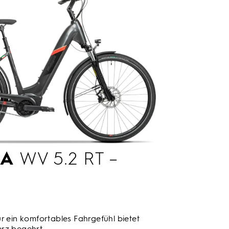
LA
WV 5.2 RT –
r ein komfortables Fahrgefühl bietet