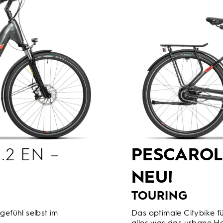
.2 EN –
PESCARO
NEU!
TOURING
gefühl selbst im
Das optimale Citybike fü