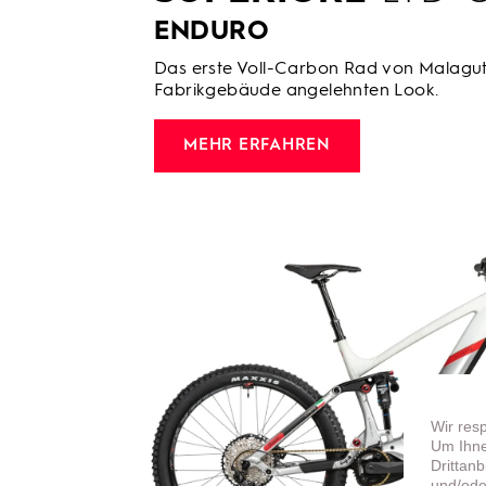
ENDURO
Das erste Voll-Carbon Rad von Malaguti
Fabrikgebäude angelehnten Look.
MEHR ERFAHREN
Wir res
Um Ihne
Drittan
und/ode