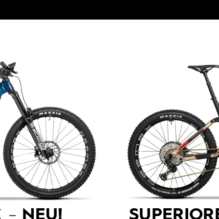
 –
NEU!
SUPERIOR