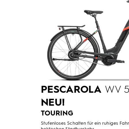
PESCAROLA
WV 5
NEU!
TOURING
Stufenloses Schalten für ein ruhiges Fahr