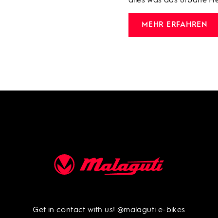
alles was das urbane He
MEHR ERFAHREN
Get in contact with us!
@malaguti e-bikes