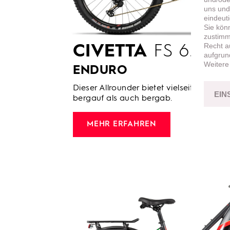
uns und
eindeut
Sie kön
zustimme
Recht a
CIVETTA
FS 6.2 –
aufgrun
Weitere
ENDURO
Dieser Allrounder bietet vielseitige Unt
EIN
bergauf als auch bergab.
MEHR ERFAHREN