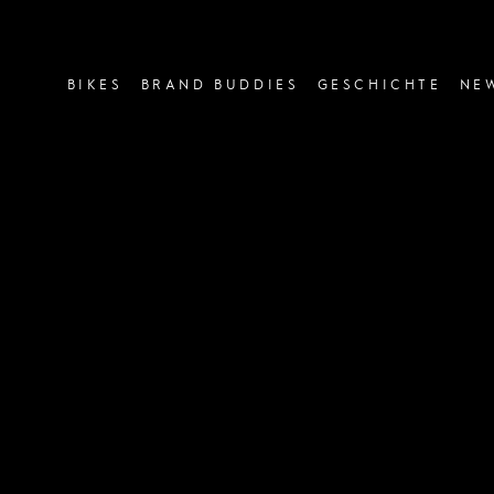
image or video:
BIKES
BRAND BUDDIES
GESCHICHTE
NE