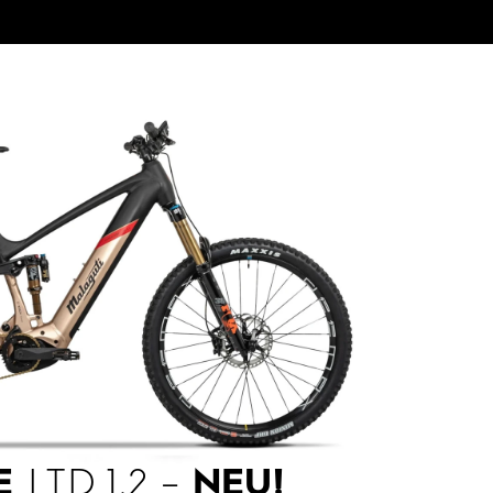
E
LTD 1.2 –
NEU!