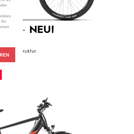
oder
ookies
 Ihr
ehmen
 5.1 –
NEU!
RY
immiger Struktur.
EREN