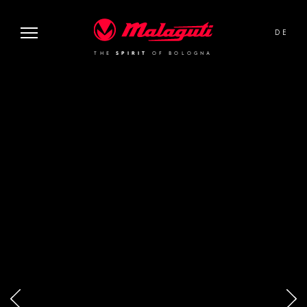
image or video:
Malaguti
DE
THE
SPIRIT
OF BOLOGNA