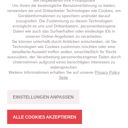
Wir respektieren Ihre Privatsphäre
Um Ihnen die bestmögliche Benutzererfahrung zu bieten,
verwenden wir und Drittanbieter Technologien wie Cookies, um
Geräteinformationen zu speichern und/oder darauf
zuzugreifen. Die Zustimmung zu diesen Technologien
ermöglicht es uns und Drittanbietern, personenbezogene
Daten wie auch das Surfverhalten oder eindeutige IDs in
unseren Online-Angeboten zu verarbeiten.
Sie können unterhalb durch Anklicken entscheiden, ob Sie
Technologien wie Cookies zustimmen möchten oder eine
detaillierte Auswahl treffen wollen, einschließlich Ihr Recht
auszuüben, der Verarbeitung personenbezogener Daten durch
Unternehmen aufgrund eines berechtigten Interesses zu
widersprechen.
Weitere Informationen erhalten Sie auf unserer
Privacy Policy
BRENTA
HT 5.1 –
NEU!
Seite
.
CROSS-COUNTRY
Fahrspass mit Bikes in stimmiger Struktur.
EINSTELLUNGEN ANPASSEN
MEHR ERFAHREN
ALLE COOKIES AKZEPTIEREN