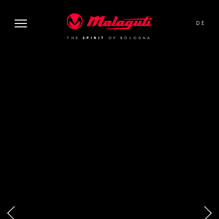
image or video:
Malaguti
DE
THE
SPIRIT
OF BOLOGNA