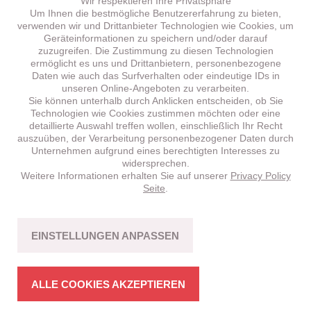
Wir respektieren Ihre Privatsphäre
Um Ihnen die bestmögliche Benutzererfahrung zu bieten,
verwenden wir und Drittanbieter Technologien wie Cookies, um
Geräteinformationen zu speichern und/oder darauf
zuzugreifen. Die Zustimmung zu diesen Technologien
ermöglicht es uns und Drittanbietern, personenbezogene
Daten wie auch das Surfverhalten oder eindeutige IDs in
unseren Online-Angeboten zu verarbeiten.
Sie können unterhalb durch Anklicken entscheiden, ob Sie
Technologien wie Cookies zustimmen möchten oder eine
detaillierte Auswahl treffen wollen, einschließlich Ihr Recht
auszuüben, der Verarbeitung personenbezogener Daten durch
Unternehmen aufgrund eines berechtigten Interesses zu
widersprechen.
Weitere Informationen erhalten Sie auf unserer
Privacy Policy
BRENTA
HT 5.1 –
NEU!
Seite
.
CROSS-COUNTRY
Fahrspass mit Bikes in stimmiger Struktur.
EINSTELLUNGEN ANPASSEN
MEHR ERFAHREN
ALLE COOKIES AKZEPTIEREN