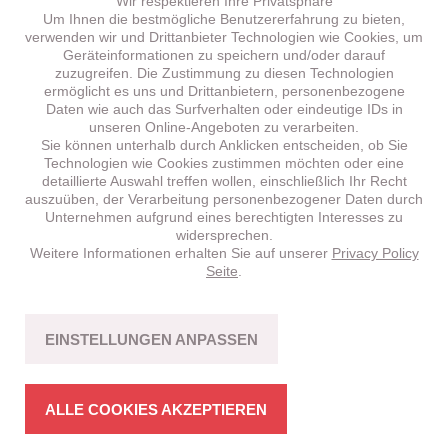
Wir respektieren Ihre Privatsphäre
Um Ihnen die bestmögliche Benutzererfahrung zu bieten,
verwenden wir und Drittanbieter Technologien wie Cookies, um
Geräteinformationen zu speichern und/oder darauf
zuzugreifen. Die Zustimmung zu diesen Technologien
ermöglicht es uns und Drittanbietern, personenbezogene
Daten wie auch das Surfverhalten oder eindeutige IDs in
unseren Online-Angeboten zu verarbeiten.
Sie können unterhalb durch Anklicken entscheiden, ob Sie
Technologien wie Cookies zustimmen möchten oder eine
detaillierte Auswahl treffen wollen, einschließlich Ihr Recht
auszuüben, der Verarbeitung personenbezogener Daten durch
Unternehmen aufgrund eines berechtigten Interesses zu
widersprechen.
Weitere Informationen erhalten Sie auf unserer
Privacy Policy
BRENTA
HT 5.1 –
NEU!
Seite
.
CROSS-COUNTRY
Fahrspass mit Bikes in stimmiger Struktur.
EINSTELLUNGEN ANPASSEN
MEHR ERFAHREN
ALLE COOKIES AKZEPTIEREN