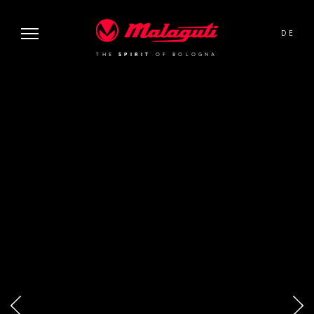
image or video:
Malaguti
DE
THE
SPIRIT
OF BOLOGNA