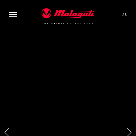
image or video:
Malaguti
DE
THE
SPIRIT
OF BOLOGNA