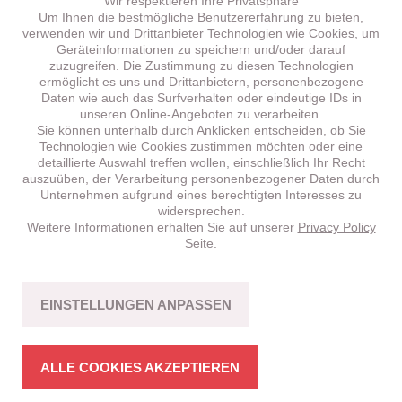
Wir respektieren Ihre Privatsphäre
Um Ihnen die bestmögliche Benutzererfahrung zu bieten,
verwenden wir und Drittanbieter Technologien wie Cookies, um
Geräteinformationen zu speichern und/oder darauf
zuzugreifen. Die Zustimmung zu diesen Technologien
ermöglicht es uns und Drittanbietern, personenbezogene
Daten wie auch das Surfverhalten oder eindeutige IDs in
unseren Online-Angeboten zu verarbeiten.
Sie können unterhalb durch Anklicken entscheiden, ob Sie
Technologien wie Cookies zustimmen möchten oder eine
detaillierte Auswahl treffen wollen, einschließlich Ihr Recht
auszuüben, der Verarbeitung personenbezogener Daten durch
Unternehmen aufgrund eines berechtigten Interesses zu
widersprechen.
Weitere Informationen erhalten Sie auf unserer
Privacy Policy
BRENTA
HT 5.1 –
NEU!
Seite
.
CROSS-COUNTRY
Fahrspass mit Bikes in stimmiger Struktur.
EINSTELLUNGEN ANPASSEN
MEHR ERFAHREN
ALLE COOKIES AKZEPTIEREN