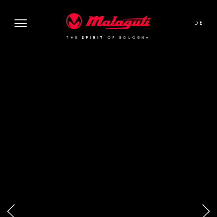
image or video:
Malaguti
DE
THE
SPIRIT
OF BOLOGNA