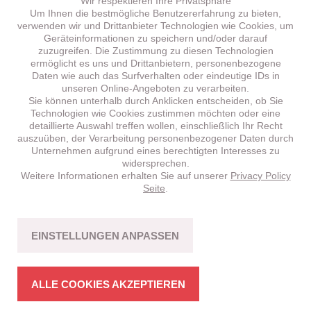
Wir respektieren Ihre Privatsphäre
Um Ihnen die bestmögliche Benutzererfahrung zu bieten,
verwenden wir und Drittanbieter Technologien wie Cookies, um
Geräteinformationen zu speichern und/oder darauf
zuzugreifen. Die Zustimmung zu diesen Technologien
ermöglicht es uns und Drittanbietern, personenbezogene
Daten wie auch das Surfverhalten oder eindeutige IDs in
unseren Online-Angeboten zu verarbeiten.
Sie können unterhalb durch Anklicken entscheiden, ob Sie
Technologien wie Cookies zustimmen möchten oder eine
detaillierte Auswahl treffen wollen, einschließlich Ihr Recht
auszuüben, der Verarbeitung personenbezogener Daten durch
Unternehmen aufgrund eines berechtigten Interesses zu
widersprechen.
Weitere Informationen erhalten Sie auf unserer
Privacy Policy
BRENTA
HT 5.1 –
NEU!
Seite
.
CROSS-COUNTRY
Fahrspass mit Bikes in stimmiger Struktur.
EINSTELLUNGEN ANPASSEN
MEHR ERFAHREN
ALLE COOKIES AKZEPTIEREN