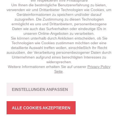
Wir respektieren Ihre Privatsphäre
Um Ihnen die bestmögliche Benutzererfahrung zu bieten,
verwenden wir und Drittanbieter Technologien wie Cookies, um
Geräteinformationen zu speichern und/oder darauf
zuzugreifen. Die Zustimmung zu diesen Technologien
ermöglicht es uns und Drittanbietern, personenbezogene
Daten wie auch das Surfverhalten oder eindeutige IDs in
unseren Online-Angeboten zu verarbeiten.
Sie können unterhalb durch Anklicken entscheiden, ob Sie
Technologien wie Cookies zustimmen möchten oder eine
detaillierte Auswahl treffen wollen, einschließlich Ihr Recht
auszuüben, der Verarbeitung personenbezogener Daten durch
Unternehmen aufgrund eines berechtigten Interesses zu
widersprechen.
Weitere Informationen erhalten Sie auf unserer
Privacy Policy
BRENTA
HT 5.1 –
NEU!
Seite
.
CROSS-COUNTRY
Fahrspass mit Bikes in stimmiger Struktur.
EINSTELLUNGEN ANPASSEN
MEHR ERFAHREN
ALLE COOKIES AKZEPTIEREN