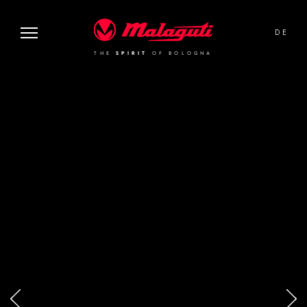
image or video:
Malaguti
DE
THE
SPIRIT
OF BOLOGNA