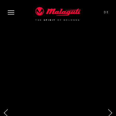
image or video:
Malaguti
DE
THE
SPIRIT
OF BOLOGNA