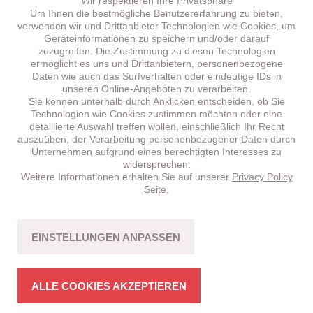
Wir respektieren Ihre Privatsphäre
Um Ihnen die bestmögliche Benutzererfahrung zu bieten,
verwenden wir und Drittanbieter Technologien wie Cookies, um
Geräteinformationen zu speichern und/oder darauf
zuzugreifen. Die Zustimmung zu diesen Technologien
ermöglicht es uns und Drittanbietern, personenbezogene
Daten wie auch das Surfverhalten oder eindeutige IDs in
unseren Online-Angeboten zu verarbeiten.
Sie können unterhalb durch Anklicken entscheiden, ob Sie
Technologien wie Cookies zustimmen möchten oder eine
detaillierte Auswahl treffen wollen, einschließlich Ihr Recht
auszuüben, der Verarbeitung personenbezogener Daten durch
Unternehmen aufgrund eines berechtigten Interesses zu
widersprechen.
Weitere Informationen erhalten Sie auf unserer
Privacy Policy
BRENTA
HT 5.1 –
NEU!
Seite
.
CROSS-COUNTRY
Fahrspass mit Bikes in stimmiger Struktur.
EINSTELLUNGEN ANPASSEN
MEHR ERFAHREN
ALLE COOKIES AKZEPTIEREN